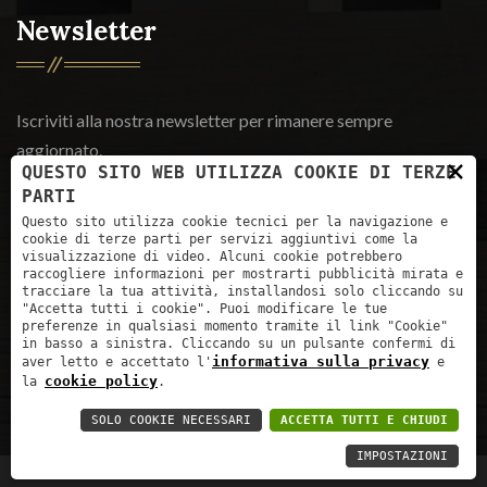
Newsletter
Iscriviti alla nostra newsletter per rimanere sempre
aggiornato.
×
QUESTO SITO WEB UTILIZZA COOKIE DI TERZE
PARTI
Iscriviti
Questo sito utilizza cookie tecnici per la navigazione e
cookie di terze parti per servizi aggiuntivi come la
visualizzazione di video. Alcuni cookie potrebbero
raccogliere informazioni per mostrarti pubblicità mirata e
Ho letto
l'informativa
e autorizzo il trattamento dei miei
tracciare la tua attività, installandosi solo cliccando su
"Accetta tutti i cookie". Puoi modificare le tue
dati personali per le finalità ivi indicate. *
preferenze in qualsiasi momento tramite il link "Cookie"
in basso a sinistra. Cliccando su un pulsante confermi di
informativa sulla privacy
aver letto e accettato l'
e
cookie policy
la
.
Obbligatorio
SOLO COOKIE NECESSARI
ACCETTA TUTTI E CHIUDI
IMPOSTAZIONI