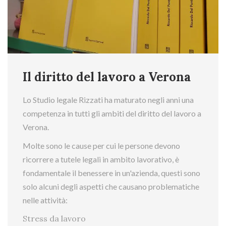
Il diritto del lavoro a Verona
Lo Studio legale Rizzati ha maturato negli anni una
competenza in tutti gli ambiti del diritto del lavoro a
Verona.
Molte sono le cause per cui le persone devono
ricorrere a tutele legali in ambito lavorativo, è
fondamentale il benessere in un'azienda, questi sono
solo alcuni degli aspetti che causano problematiche
nelle attività:
Stress da lavoro