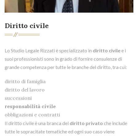
Diritto civile
Lo Studio Legale Rizzati è specializzato in
diritto civile
e i
suoi professionisti sono in grado di fornire consulenze di
grande competenza per tutte le branche del diritto, tra cui:
diritto di famiglia
diritto del lavoro
successioni
responsabilità civile
obbligazioni e contratti
Il diritto civile è una branca del
diritto privato
che include
tutte le sopracitate tematiche ed ogni suo caso viene